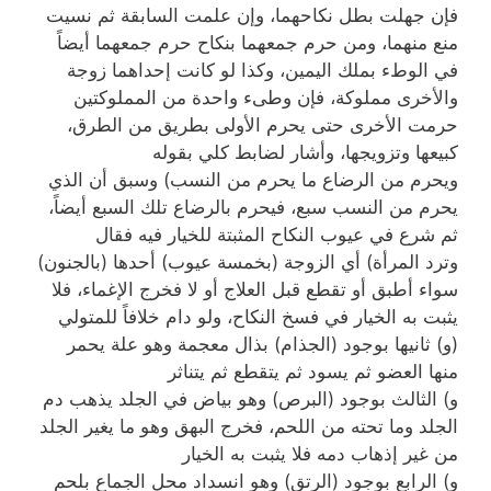
فإن جهلت بطل نكاحهما، وإن علمت السابقة ثم نسيت
منع منهما، ومن حرم جمعهما بنكاح حرم جمعهما أيضاً
في الوطء بملك اليمين، وكذا لو كانت إحداهما زوجة
والأخرى مملوكة، فإن وطىء واحدة من المملوكتين
حرمت الأخرى حتى يحرم الأولى بطريق من الطرق،
كبيعها وتزويجها، وأشار لضابط كلي بقوله
ويحرم من الرضاع ما يحرم من النسب) وسبق أن الذي
يحرم من النسب سبع، فيحرم بالرضاع تلك السبع أيضاً،
ثم شرع في عيوب النكاح المثبتة للخيار فيه فقال
وترد المرأة) أي الزوجة (بخمسة عيوب) أحدها (بالجنون)
سواء أطبق أو تقطع قبل العلاج أو لا فخرج الإغماء، فلا
يثبت به الخيار في فسخ النكاح، ولو دام خلافاً للمتولي
(و) ثانيها بوجود (الجذام) بذال معجمة وهو علة يحمر
منها العضو ثم يسود ثم يتقطع ثم يتناثر
و) الثالث بوجود (البرص) وهو بياض في الجلد يذهب دم
الجلد وما تحته من اللحم، فخرج البهق وهو ما يغير الجلد
من غير إذهاب دمه فلا يثبت به الخيار
و) الرابع بوجود (الرتق) وهو انسداد محل الجماع بلحم