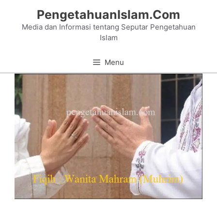
Skip
PengetahuanIslam.Com
to
Media dan Informasi tentang Seputar Pengetahuan
content
Islam
Menu