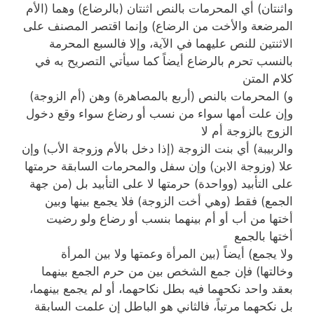
واثنتان) أي المحرمات بالنص اثنتان (بالرضاع) وهما (الأم
المرضعة والأخت من الرضاع) وإنما اقتصر المصنف على
الاثنتين للنص عليهما في الآية، وإلا فالسبع المحرمة
بالنسب تحرم بالرضاع أيضاً كما سيأتي التصريح به في
كلام المتن
و) المحرمات بالنص (أربع بالمصاهرة) وهن (أم الزوجة)
وإن علت أمها سواء من نسب أو رضاع سواء وقع دخول
الزوج بالزوجة أم لا
والربيبة) أي بنت الزوجة (إذا دخل بالأم وزوجة الأب) وإن
علا (وزوجة الابن) وإن سفل والمحرمات السابقة حرمتها
على التأبيد (وواحدة) حرمتها لا على التأبيد بل (من جهة
الجمع) فقط (وهي أخت الزوجة) فلا يجمع بينها وبين
أختها من أب أو أم بينهما بنسب أو رضاع ولو رضيت
أختها بالجمع
ولا يجمع) أيضاً (بين المرأة وعمتها ولا بين المرأة
وخالتها) فإن جمع الشخص بين من حرم الجمع بينهما
بعقد واحد نكحهما فيه بطل نكاحهما، أو لم يجمع بينهما،
بل نكحهما مرتباً، فالثاني هو الباطل إن علمت السابقة