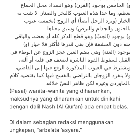
و) الخامس بوجود (القرن) وهو انسداد محل الجماع
بعظم، وما عدا هذه العيوب كالبخر والصنان لا يثبت به
الخيار (ويرد الرجل أيضاً) أي الزوج (بخمسة عيوب
بالجنون والجذام والبرص) وسبق معناها
و) بوجود (الجبّ) وهو قطع الذكر كله أو بعضه، والباقي
منه دون الحشفة فإن بقي قدرها فأكثر فلا خيار (و)
بوجود (العنة) وهي بضم العين عجز الزوج عن الوطء في
القبل لسقوط القوة الناشرة لضعف في قلبه أو آلته،
ويشترط في العيوب المذكورة الرفع فيها إلى القاضي،
ولا ينفرد الزوجان بالتراضي بالفسخ فيها كما يقتضيه كلام
الماوردي وغيره لكن ظاهر النصّ خلافه.
(Pasal) wanita-wanita yang diharamkan,
maksudnya yang diharamkan untuk dinikahi
dengan dalil Nash (Al Qur’an) ada empat belas.
Di dalam sebagian redaksi menggunakan
ungkapan, “arba’ata ‘asyara.”