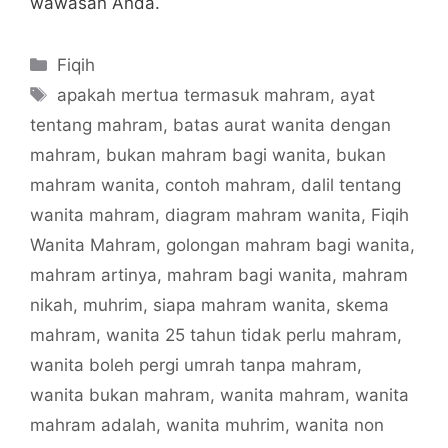
wawasan Anda.
Categories
Fiqih
Tags
apakah mertua termasuk mahram
,
ayat
tentang mahram
,
batas aurat wanita dengan
mahram
,
bukan mahram bagi wanita
,
bukan
mahram wanita
,
contoh mahram
,
dalil tentang
wanita mahram
,
diagram mahram wanita
,
Fiqih
Wanita Mahram
,
golongan mahram bagi wanita
,
mahram artinya
,
mahram bagi wanita
,
mahram
nikah
,
muhrim
,
siapa mahram wanita
,
skema
mahram
,
wanita 25 tahun tidak perlu mahram
,
wanita boleh pergi umrah tanpa mahram
,
wanita bukan mahram
,
wanita mahram
,
wanita
mahram adalah
,
wanita muhrim
,
wanita non