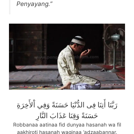
Penyayang.”
رَبَّنَا أَتِنَا فِى الدُّنْيَا حَسَنَةً وَفِي اْلأَخِرَةِ
حَسَنَةً وَقِنَا عَذَابَ النَّارِ
Robbanaa aatinaa fid dunyaa hasanah wa fil
aakhiroti hasanah waqinaa ‘adzaabannar.