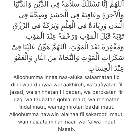
اَللهُمَّ اِنَّا نَسْئَلُكَ سَلاَمَةً فِى الدِّيْنِ وَالدُّنْيَا
وَاْلآخِرَةِ وَعَافِيَةً فِى الْجَسَدِ وَصِحَّةً فِى
الْبَدَنِ وَزِيَادَةً فِى الْعِلْمِ وَبَرَكَةً فِى الرِّزْقِ
تَوْبَةً قَبْلَ الْمَوْتِ وَرَحْمَةً عِنْدَ الْمَوْتِ
وَمَغْفِرَةً بَعْدَ الْمَوْتِ. اَللهُمَّ هَوِّنْ عَلَيْنَا فِىْ
سَكَرَاتِ الْمَوْتِ وَالنَّجَاةَ مِنَ النَّارِ وَالْعَفْوَ
عِنْدَ الْحِسَابِ
Alloohumma innaa nas-aluka salaamatan fid
diini wad dunyaa wal aakhiroh, wa’aafiyatan fil
jasad, wa shihhatan fil badan, wa barokatan fir
rizq, wa taubatan qoblal maut, wa rohmatan
‘indal maut, wamaghfirotan ba’dal maut.
Alloohumma hawwin ‘alainaa fii sakarootil maut,
wan najaata minan naar, wal ‘afwa ‘indal
hisaab.