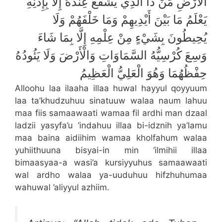
الْأَرْضِ مَنْ ذَا الَّذِي يَشْفَعُ عِنْدَهُ إِلَّا بِإِذْنِهِ
يَعْلَمُ مَا بَيْنَ أَيْدِيهِمْ وَمَا خَلْفَهُمْ وَلَا
يُحِيطُونَ بِشَيْءٍ مِنْ عِلْمِهِ إِلَّا بِمَا شَاءَ
وَسِعَ كُرْسِيُّهُ السَّمَاوَاتِ وَالْأَرْضَ وَلَا يَئُودُهُ
حِفْظُهُمَا وَهُوَ الْعَلِيُّ الْعَظِيمُ
Alloohu laa ilaaha illaa huwal hayyul qoyyuum
laa ta’khudzuhuu sinatuuw walaa naum lahuu
maa fiis samaawaati wamaa fil ardhi man dzaal
ladzii yasyfa’u ‘indahuu illaa bi-idznih ya’lamu
maa baina aidiihim wamaa kholfahum walaa
yuhiithuuna bisyai-in min ‘ilmihii illaa
bimaasyaa-a wasi’a kursiyyuhus samaawaati
wal ardho walaa ya-uuduhuu hifzhuhumaa
wahuwal ’aliyyul azhiim.