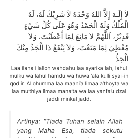
لاَ إِلَـهَ إِلاَّ اللهُ وَحْدَهُ لاَ شَرِيْكَ لَهُ، لَهُ
الْمُلْكُ وَلَهُ الْحَمْدُ وَهُوَ عَلَى كُلِّ شَيْءٍ
قَدِيْرُ، اَللَّهُمَّ لاَ مَانِعَ لِمَا أَعْطَيْتَ، وَلاَ
مُعْطِيَ لِمَا مَنَعْتَ، وَلاَ يَنْفَعُ ذَا الْجَدِّ مِنْكَ
الْجَدُّ
Laa ilaha illalloh wahdahu laa syarika lah, lahul
mulku wa lahul hamdu wa huwa ‘ala kulli syai-in
qodiir. Allohumma laa maani’a limaa a’thoyta wa
laa mu’thiya limaa mana’ta wa laa yanfa’u dzal
jaddi minkal jadd.
Artinya: “Tiada Tuhan selain Allah
yang Maha Esa, tiada sekutu