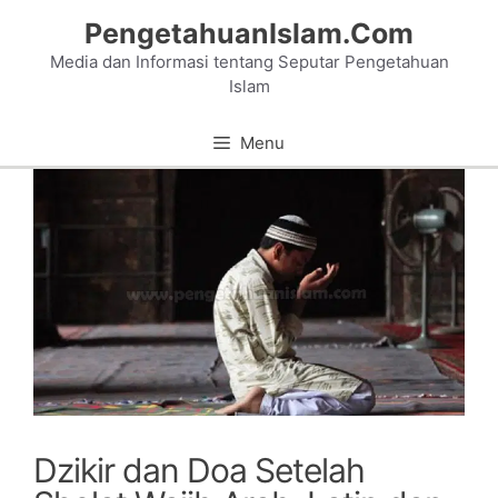
Skip
PengetahuanIslam.Com
to
Media dan Informasi tentang Seputar Pengetahuan
content
Islam
Menu
Dzikir dan Doa Setelah