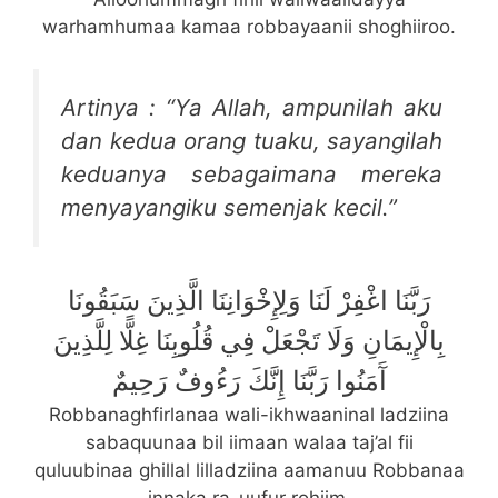
warhamhumaa kamaa robbayaanii shoghiiroo.
Artinya : “Ya Allah, ampunilah aku
dan kedua orang tuaku, sayangilah
keduanya sebagaimana mereka
menyayangiku semenjak kecil.”
رَبَّنَا اغْفِرْ لَنَا وَلِإِخْوَانِنَا الَّذِينَ سَبَقُونَا
بِالْإِيمَانِ وَلَا تَجْعَلْ فِي قُلُوبِنَا غِلًّا لِلَّذِينَ
آَمَنُوا رَبَّنَا إِنَّكَ رَءُوفٌ رَحِيمٌ
Robbanaghfirlanaa wali-ikhwaaninal ladziina
sabaquunaa bil iimaan walaa taj’al fii
quluubinaa ghillal lilladziina aamanuu Robbanaa