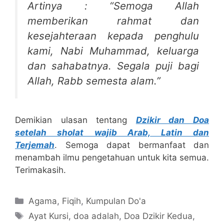
Artinya : “Semoga Allah
memberikan rahmat dan
kesejahteraan kepada penghulu
kami, Nabi Muhammad, keluarga
dan sahabatnya. Segala puji bagi
Allah, Rabb semesta alam.”
Demikian ulasan tentang
Dzikir dan Doa
setelah sholat wajib Arab, Latin dan
Terjemah
. Semoga dapat bermanfaat dan
menambah ilmu pengetahuan untuk kita semua.
Terimakasih.
Categories
Agama
,
Fiqih
,
Kumpulan Do'a
Tags
Ayat Kursi
,
doa adalah
,
Doa Dzikir Kedua
,