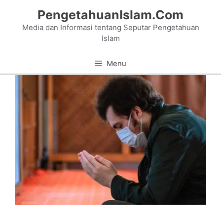
Skip
PengetahuanIslam.Com
to
Media dan Informasi tentang Seputar Pengetahuan
content
Islam
Menu