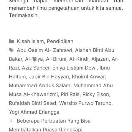
Semoga dapat memberikan manfaat dan
menambah ilmu pengetahuan untuk kita semua.
Terimakasih.
Categories
Kisah Islam
,
Pendidikan
Tags
Abu Qasim Al- Zahrawi
,
Aishah Binti Abu
Bakar
,
Al-‘Ijliya
,
Al-Biruni
,
Al-Kindi
,
Aljazari
,
Ar-
Razi
,
Aziz Sancer
,
Eniya Listiani Dewi
,
Ibnu
Haitam
,
Jabir Bin Hayyan
,
Khoirul Anwar
,
Muhammad Abdus Salam
,
Muhammad Abu
Musa Al-Khawarizmi
,
Piri Rais
,
Ricky Elson
,
Rufaidah Binti Sa’ad
,
Warsito Purwo Taruno
,
Yogi Ahmad Erlangga
Beberapa Perbuatan Yang Bisa
Membatalkan Puasa (Lengkap)