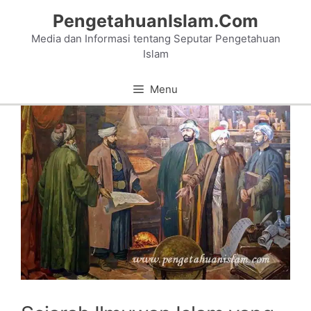
Skip
PengetahuanIslam.Com
to
Media dan Informasi tentang Seputar Pengetahuan
content
Islam
Menu