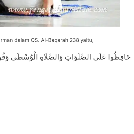
irman dalam QS. Al-Baqarah 238 yaitu,
حَافِظُوا عَلَى الصَّلَوَاتِ وَالصَّلَاةِ الْوُسْطَى وَقُومُوا