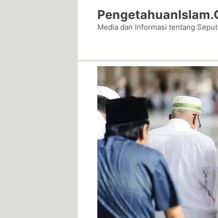
Skip
PengetahuanIslam
to
Media dan Informasi tentang Sepu
content