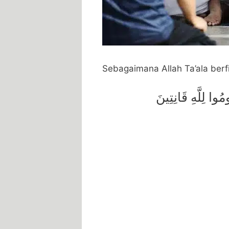
Sebagaimana Allah Ta’ala berf
 لِلَّهِ قَانِتِينَ