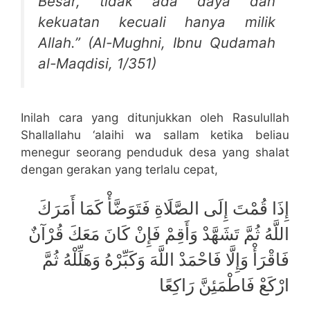
Besar, tidak ada daya dan
kekuatan kecuali hanya milik
Allah.” (Al-Mughni, Ibnu Qudamah
al-Maqdisi, 1/351)
Inilah cara yang ditunjukkan oleh Rasulullah
Shallallahu ‘alaihi wa sallam ketika beliau
menegur seorang penduduk desa yang shalat
dengan gerakan yang terlalu cepat,
إِذَا قُمْتَ إِلَى الصَّلَاةِ فَتَوَضَّأْ كَمَا أَمَرَكَ
اللَّهُ ثُمَّ تَشَهَّدْ وَأَقِمْ فَإِنْ كَانَ مَعَكَ قُرْآنٌ
فَاقْرَأْ وَإِلَّا فَاحْمَدْ اللَّهَ وَكَبِّرْهُ وَهَلِّلْهُ ثُمَّ
ارْكَعْ فَاطْمَئِنَّ رَاكِعًا