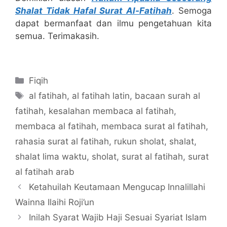
Shalat Tidak Hafal Surat Al-Fatihah
. Semoga
dapat bermanfaat dan ilmu pengetahuan kita
semua. Terimakasih.
Categories
Fiqih
Tags
al fatihah
,
al fatihah latin
,
bacaan surah al
fatihah
,
kesalahan membaca al fatihah
,
membaca al fatihah
,
membaca surat al fatihah
,
rahasia surat al fatihah
,
rukun sholat
,
shalat
,
shalat lima waktu
,
sholat
,
surat al fatihah
,
surat
al fatihah arab
Ketahuilah Keutamaan Mengucap Innalillahi
Wainna Ilaihi Roji’un
Inilah Syarat Wajib Haji Sesuai Syariat Islam