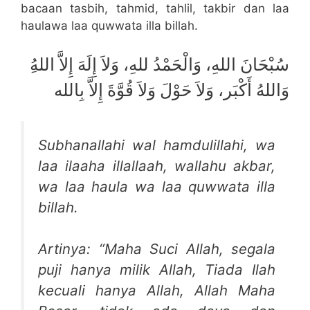
bacaan tasbih, tahmid, tahlil, takbir dan laa
haulawa laa quwwata illa billah.
وَاللهُ أَكْبَر، وَلاَ حَوْلَ وَلاَ قُوَّةَ إِلاَّ بِالله
Subhanallahi wal hamdulillahi, wa
laa ilaaha illallaah, wallahu akbar,
wa laa haula wa laa quwwata illa
billah.
Artinya: “Maha Suci Allah, segala
puji hanya milik Allah, Tiada Ilah
kecuali hanya Allah, Allah Maha