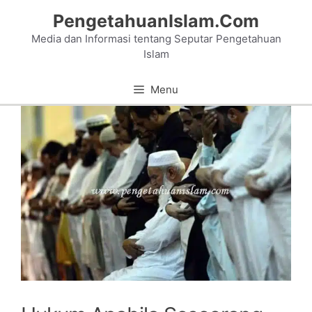
Skip
PengetahuanIslam.Com
to
Media dan Informasi tentang Seputar Pengetahuan
content
Islam
Menu